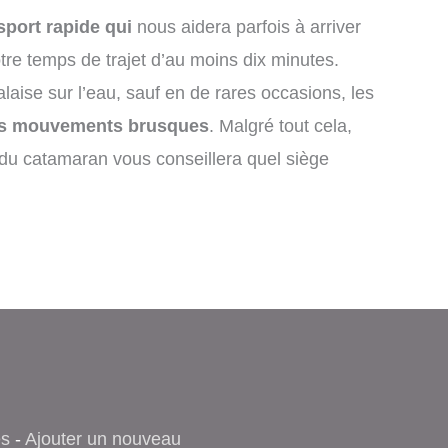
port rapide qui
nous aidera parfois à arriver
otre temps de trajet d’au moins dix minutes.
laise sur l’eau, sauf en de rares occasions, les
 des mouvements brusques
. Malgré tout cela,
e du catamaran vous conseillera quel siège
es
-
Ajouter un nouveau