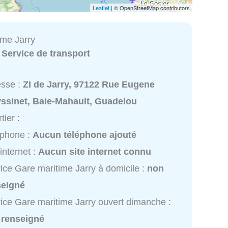
Leaflet
| © OpenStreetMap contributors
ime Jarry
:
Service de transport
esse :
ZI de Jarry, 97122 Rue Eugene
yssinet, Baie-Mahault, Guadelou
tier :
éphone :
Aucun téléphone ajouté
 internet :
Aucun site internet connu
ice Gare maritime Jarry à domicile :
non
seigné
ice Gare maritime Jarry ouvert dimanche :
 renseigné