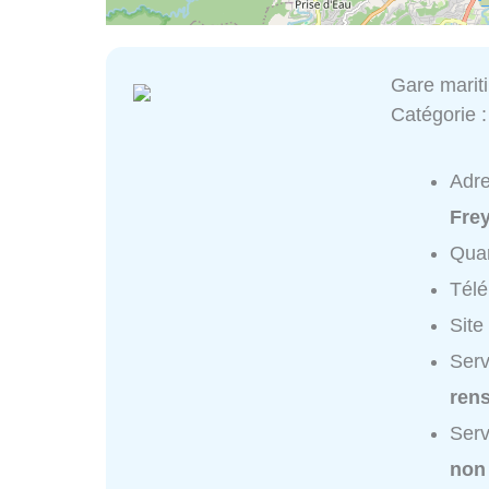
Gare marit
Catégorie 
Adr
Fre
Quar
Tél
Site
Serv
ren
Serv
non