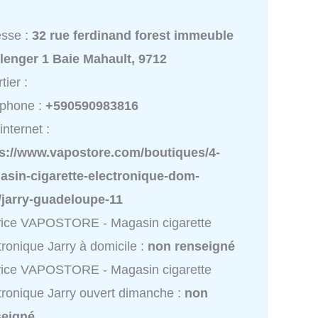
esse :
32 rue ferdinand forest immeuble
lenger 1 Baie Mahault, 9712
tier :
éphone :
+590590983816
internet :
ps://www.vapostore.com/boutiques/4-
asin-cigarette-electronique-dom-
/jarry-guadeloupe-11
vice VAPOSTORE - Magasin cigarette
tronique Jarry à domicile :
non renseigné
vice VAPOSTORE - Magasin cigarette
tronique Jarry ouvert dimanche :
non
seigné