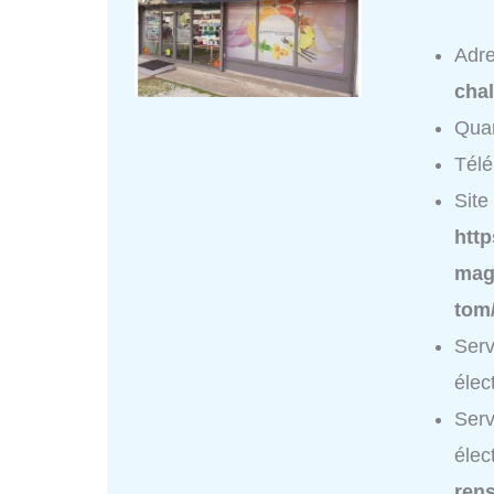
Adr
chal
Quar
Tél
Site 
htt
mag
tom
Ser
élec
Ser
élec
ren