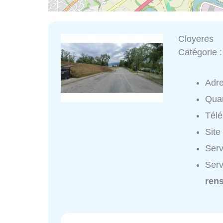
Cloyeres
Catégorie 
Adr
Quar
Tél
Site
Serv
Serv
ren