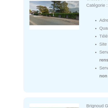
Catégorie 
Adr
Quar
Tél
Site
Serv
ren
Serv
non
Brignoud 