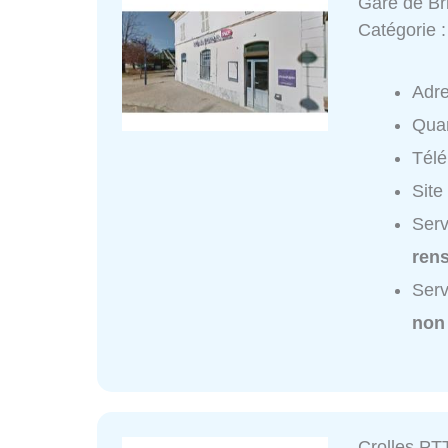
Gare de Br
Catégorie 
Adr
Quar
Tél
Site
Serv
ren
Serv
non
Crolles PT