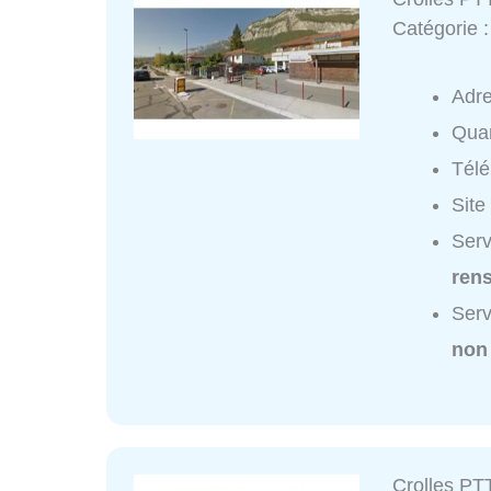
Catégorie 
Adr
Quar
Tél
Site
Serv
ren
Serv
non
Crolles PT