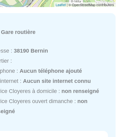
Leaflet
| © OpenStreetMap contributors
:
Gare routière
esse :
38190 Bernin
tier :
éphone :
Aucun téléphone ajouté
 internet :
Aucun site internet connu
ice Cloyeres à domicile :
non renseigné
ice Cloyeres ouvert dimanche :
non
seigné