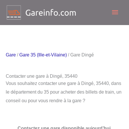
Aller
Men
au
contenu
princ
Gare
/
Gare 35 (Ille-et-Vilaine)
/ Gare Dingé
Contacter une gare à Dingé, 35440
Vous souhaitez contacter une gare à Dingé, 35440, dans
le département du 35 pour acheter des billets de train, un
conseil ou pour vous rendre à la gare ?
Contactez une gare disponible aujourd’hui.