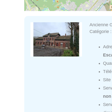
Ancienne G
Catégorie 
Adr
Esc
Quar
Tél
Site
Serv
non
Serv