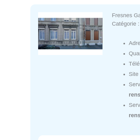
Fresnes G
Catégorie 
Adr
Quar
Tél
Site
Serv
ren
Serv
ren