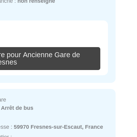
anche :
non renseigné
re pour Ancienne Gare de
esnes
are
:
Arrêt de bus
esse :
59970 Fresnes-sur-Escaut, France