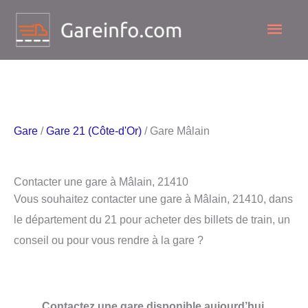
Aller
Men
au
contenu
princ
Gare
/
Gare 21 (Côte-d'Or)
/ Gare Mâlain
Contacter une gare à Mâlain, 21410
Vous souhaitez contacter une gare à Mâlain, 21410, dans
le département du 21 pour acheter des billets de train, un
conseil ou pour vous rendre à la gare ?
Contactez une gare disponible aujourd’hui.