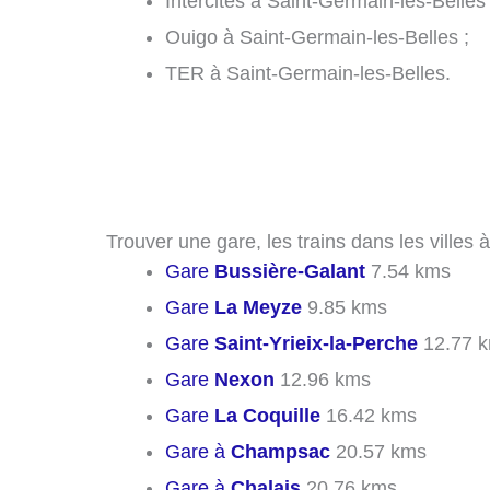
Intercités à Saint-Germain-les-Belles 
Ouigo à Saint-Germain-les-Belles ;
TER à Saint-Germain-les-Belles.
Trouver une gare, les trains dans les villes
Gare
Bussière-Galant
7.54 kms
Gare
La Meyze
9.85 kms
Gare
Saint-Yrieix-la-Perche
12.77 
Gare
Nexon
12.96 kms
Gare
La Coquille
16.42 kms
Gare à
Champsac
20.57 kms
Gare à
Chalais
20.76 kms