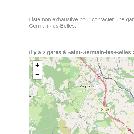
Liste non exhaustive pour contacter une gare 
Germain-les-Belles.
Il y a 2 gares à Saint-Germain-les-Belles 
+
−