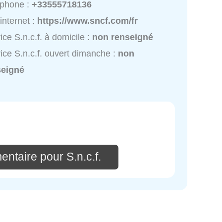
éphone :
+33555718136
 internet :
https://www.sncf.com/fr
ice S.n.c.f. à domicile :
non renseigné
ice S.n.c.f. ouvert dimanche :
non
seigné
ntaire pour S.n.c.f.