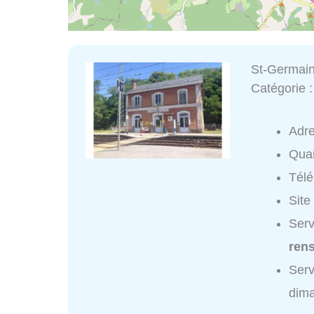
St-Germain
Catégorie 
Adr
Quar
Tél
Site
Serv
ren
Serv
dim