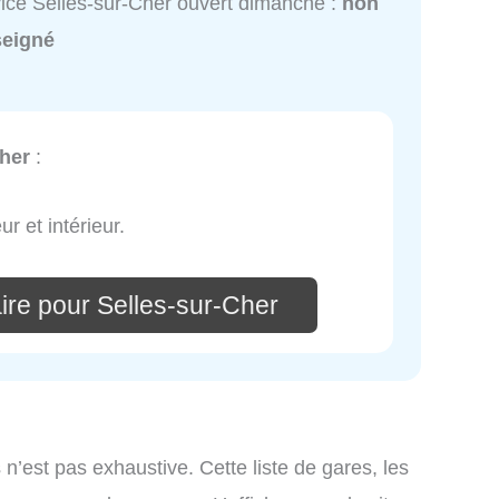
ice Selles-sur-Cher ouvert dimanche :
non
seigné
Cher
:
ur et intérieur.
ire pour Selles-sur-Cher
 n’est pas exhaustive. Cette liste de gares, les