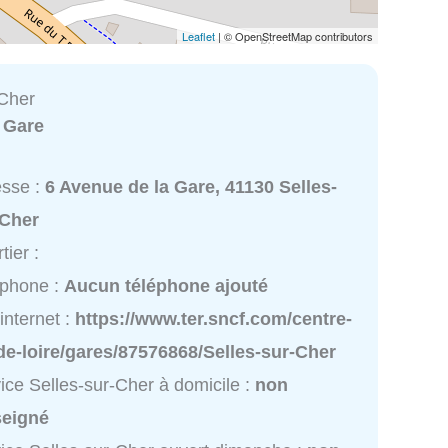
Leaflet
| © OpenStreetMap contributors
-Cher
:
Gare
esse :
6 Avenue de la Gare, 41130 Selles-
-Cher
tier :
éphone :
Aucun téléphone ajouté
 internet :
https://www.ter.sncf.com/centre-
de-loire/gares/87576868/Selles-sur-Cher
ice Selles-sur-Cher à domicile :
non
seigné