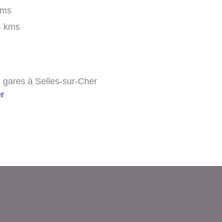
kms
4 kms
 gares à Selles-sur-Cher
r