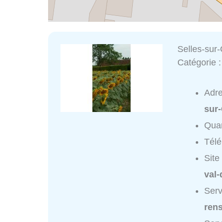
Selles-sur
Catégorie 
Adr
sur
Quar
Tél
Site
val-
Serv
ren