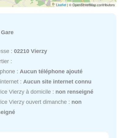
Leaflet
| © OpenStreetMap contributors
:
Gare
esse :
02210 Vierzy
tier :
éphone :
Aucun téléphone ajouté
 internet :
Aucun site internet connu
ice Vierzy à domicile :
non renseigné
ice Vierzy ouvert dimanche :
non
seigné