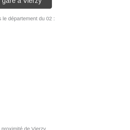
 gare à Vierzy
ns le département du 02 :
à proximité de Vierzy