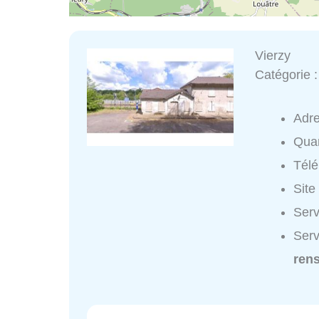
Vierzy
Catégorie 
Adr
Quar
Tél
Site
Serv
Serv
ren