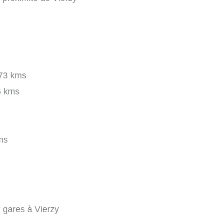
73 kms
6 kms
ms
 gares à Vierzy