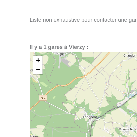
Liste non exhaustive pour contacter une gare 
Il y a 1 gares à Vierzy :
+
−