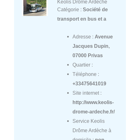
Keolis Drôme Ardèche
Catégorie :
Société de
transport en bus et a
Adresse :
Avenue
Jacques Dupin,
07000 Privas
Quartier :
Téléphone :
+33475641019
Site internet :
http://www.keolis-
drome-ardeche.fr/
Service Keolis
Drôme Ardèche à
domicile :
non