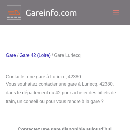
Aller
Men
au
contenu
princ
Gare
/
Gare 42 (Loire)
/ Gare Luriecq
Contacter une gare à Luriecq, 42380
Vous souhaitez contacter une gare à Luriecq, 42380,
dans le département du 42 pour acheter des billets de
train, un conseil ou pour vous rendre à la gare ?
Contactez une gare disponible aujourd’hui.